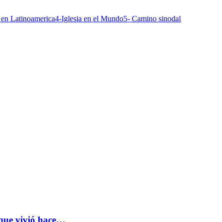
a en Latinoamerica
4-Iglesia en el Mundo
5- Camino sinodal
 que vivió hace…