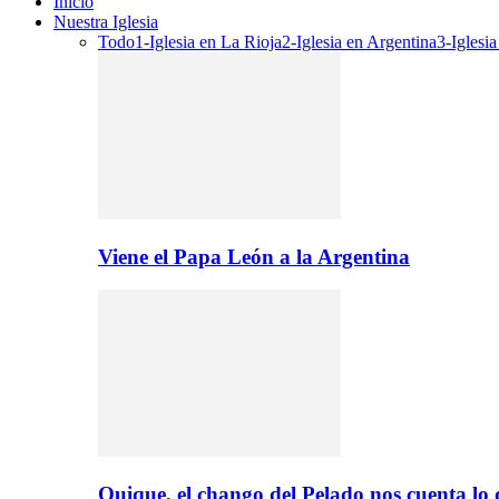
Inicio
Nuestra Iglesia
Todo
1-Iglesia en La Rioja
2-Iglesia en Argentina
3-Iglesi
Viene el Papa León a la Argentina
Quique, el chango del Pelado nos cuenta lo