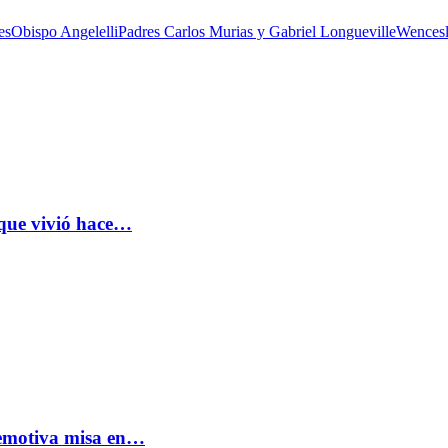
es
Obispo Angelelli
Padres Carlos Murias y Gabriel Longueville
Wencesl
 que vivió hace…
: emotiva misa en…