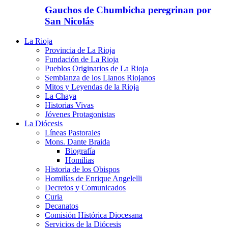
Gauchos de Chumbicha peregrinan por
San Nicolás
La Rioja
Provincia de La Rioja
Fundación de La Rioja
Pueblos Originarios de La Rioja
Semblanza de los Llanos Riojanos
Mitos y Leyendas de la Rioja
La Chaya
Historias Vivas
Jóvenes Protagonistas
La Diócesis
Líneas Pastorales
Mons. Dante Braida
Biografía
Homilias
Historia de los Obispos
Homilías de Enrique Angelelli
Decretos y Comunicados
Curia
Decanatos
Comisión Histórica Diocesana
Servicios de la Diócesis