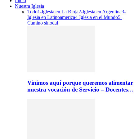
Inicio
Nuestra Iglesia
Todo
1-Iglesia en La Rioja
2-Iglesia en Argentina
3-
Iglesia en Latinoamerica
4-Iglesia en el Mundo
5-
Camino sinodal
Vinimos aquí porque queremos alimentar
nuestra vocación de Servicio – Docentes…