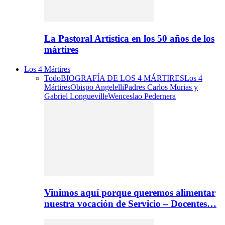
La Pastoral Artística en los 50 años de los
mártires
Los 4 Mártires
Todo
BIOGRAFÍA DE LOS 4 MÁRTIRES
Los 4
Mártires
Obispo Angelelli
Padres Carlos Murias y
Gabriel Longueville
Wenceslao Pedernera
Vinimos aquí porque queremos alimentar
nuestra vocación de Servicio – Docentes…