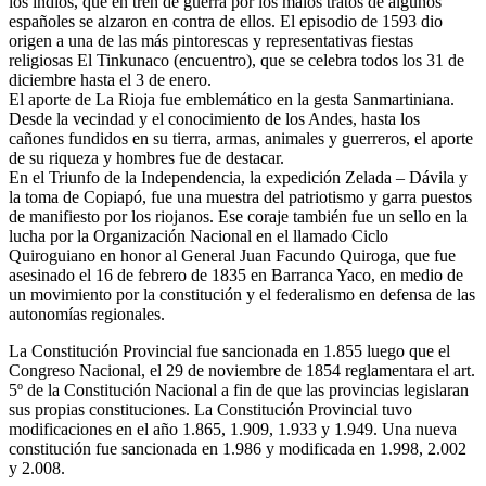
los indios, que en tren de guerra por los malos tratos de algunos
españoles se alzaron en contra de ellos. El episodio de 1593 dio
origen a una de las más pintorescas y representativas fiestas
religiosas El Tinkunaco (encuentro), que se celebra todos los 31 de
diciembre hasta el 3 de enero.
El aporte de La Rioja fue emblemático en la gesta Sanmartiniana.
Desde la vecindad y el conocimiento de los Andes, hasta los
cañones fundidos en su tierra, armas, animales y guerreros, el aporte
de su riqueza y hombres fue de destacar.
En el Triunfo de la Independencia, la expedición Zelada – Dávila y
la toma de Copiapó, fue una muestra del patriotismo y garra puestos
de manifiesto por los riojanos. Ese coraje también fue un sello en la
lucha por la Organización Nacional en el llamado Ciclo
Quiroguiano en honor al General Juan Facundo Quiroga, que fue
asesinado el 16 de febrero de 1835 en Barranca Yaco, en medio de
un movimiento por la constitución y el federalismo en defensa de las
autonomías regionales.
La Constitución Provincial fue sancionada en 1.855 luego que el
Congreso Nacional, el 29 de noviembre de 1854 reglamentara el art.
5º de la Constitución Nacional a fin de que las provincias legislaran
sus propias constituciones. La Constitución Provincial tuvo
modificaciones en el año 1.865, 1.909, 1.933 y 1.949. Una nueva
constitución fue sancionada en 1.986 y modificada en 1.998, 2.002
y 2.008.